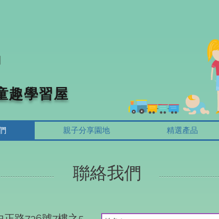
 童趣學習屋
們
親子分享園地
精選產品
聯絡我們
中正路736號7樓之5