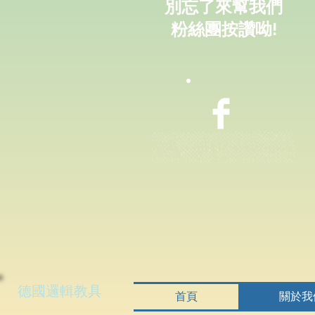
別忘了來幫我們
粉絲團按讚呦!
德國邏輯教具
首頁
關於我