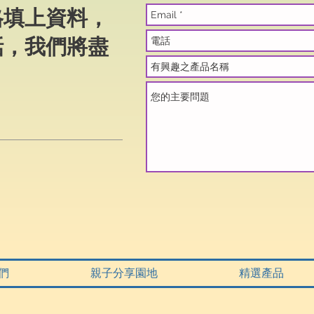
格填上資料，
話，我們將盡
們
親子分享園地
精選產品
司