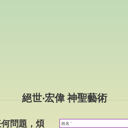
絕世‧宏偉 神聖藝術
任何問題，煩