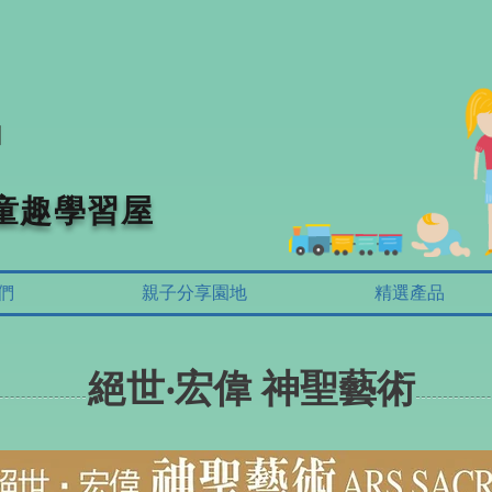
 童趣學習屋
們
親子分享園地
精選產品
絕世‧宏偉 神聖藝術